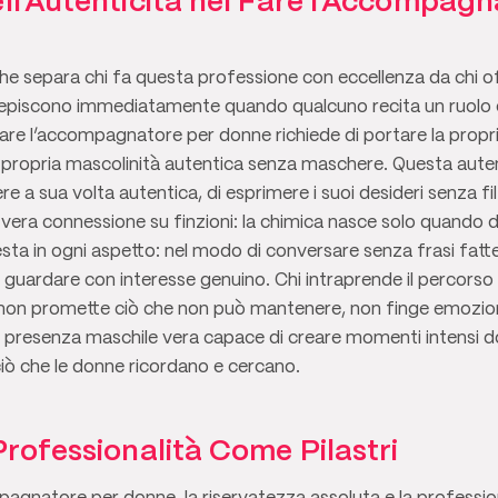
ll’Autenticità nel Fare l’Accompagn
che separa chi fa questa professione con eccellenza da chi of
episcono immediatamente quando qualcuno recita un ruolo 
re l’accompagnatore per donne richiede di portare la propria
a propria mascolinità autentica senza maschere. Questa auten
e a sua volta autentica, di esprimere i suoi desideri senza filt
e vera connessione su finzioni: la chimica nasce solo quando
ifesta in ogni aspetto: nel modo di conversare senza frasi fat
 guardare con interesse genuino. Chi intraprende il percors
 non promette ciò che non può mantenere, non finge emozion
 presenza maschile vera capace di creare momenti intensi d
iò che le donne ricordano e cercano.
Professionalità Come Pilastri