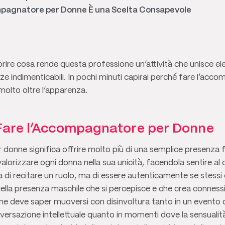
mpagnatore per Donne È una Scelta Consapevole
prire cosa rende questa professione un’attività che unisce el
ze indimenticabili. In pochi minuti capirai perché fare l’ac
molto oltre l’apparenza.
 Fare l’Accompagnatore per Donne
donne significa offrire molto più di una semplice presenza f
valorizzare ogni donna nella sua unicità, facendola sentire al 
a di recitare un ruolo, ma di essere autenticamente se stessi
quella presenza maschile che si percepisce e che crea connessi
 deve saper muoversi con disinvoltura tanto in un evento d
nversazione intellettuale quanto in momenti dove la sensualit