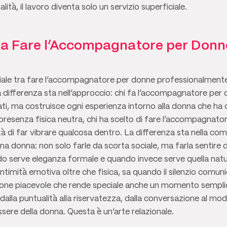
tà, il lavoro diventa solo un servizio superficiale.
tra Fare l’Accompagnatore per Donn
iale tra fare l’accompagnatore per donne professionalmente
differenza sta nell’approccio: chi fa l’accompagnatore per
ti, ma costruisce ogni esperienza intorno alla donna che ha
resenza fisica neutra, chi ha scelto di fare l’accompagnato
tà di far vibrare qualcosa dentro. La differenza sta nella c
na donna: non solo farle da scorta sociale, ma farla sentire d
o serve eleganza formale e quando invece serve quella nat
intimità emotiva oltre che fisica, sa quando il silenzio comuni
sione piacevole che rende speciale anche un momento sempli
: dalla puntualità alla riservatezza, dalla conversazione al m
ssere della donna. Questa è un’arte relazionale.