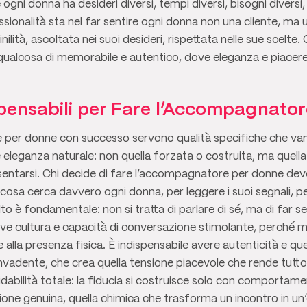
gni donna ha desideri diversi, tempi diversi, bisogni diversi,
sionalità sta nel far sentire ogni donna non una cliente, ma 
ilità, ascoltata nei suoi desideri, rispettata nelle sue scelte.
qualcosa di memorabile e autentico, dove eleganza e piacere
spensabili per Fare l’Accompagnato
per donne con successo servono qualità specifiche che van
ve eleganza naturale: non quella forzata o costruita, ma quel
esentarsi. Chi decide di fare l’accompagnatore per donne dev
sa cerca davvero ogni donna, per leggere i suoi segnali, pe
to è fondamentale: non si tratta di parlare di sé, ma di far sen
rve cultura e capacità di conversazione stimolante, perché
e alla presenza fisica. È indispensabile avere autenticità e qu
invadente, che crea quella tensione piacevole che rende tutt
dabilità totale: la fiducia si costruisce solo con comportament
ione genuina, quella chimica che trasforma un incontro in un