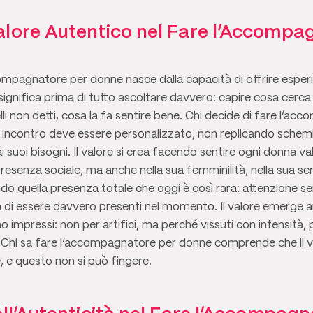
lore Autentico nel Fare l’Accompa
ccompagnatore per donne nasce dalla capacità di offrire esper
significa prima di tutto ascoltare davvero: capire cosa cerca 
elli non detti, cosa la fa sentire bene. Chi decide di fare l’
i incontro deve essere personalizzato, non replicando schemi 
ai suoi bisogni. Il valore si crea facendo sentire ogni donna va
esenza sociale, ma anche nella sua femminilità, nella sua sens
ndo quella presenza totale che oggi è così rara: attenzione se
à di essere davvero presenti nel momento. Il valore emerge a
impressi: non per artifici, ma perché vissuti con intensità, p
 Chi sa fare l’accompagnatore per donne comprende che il ve
, e questo non si può fingere.